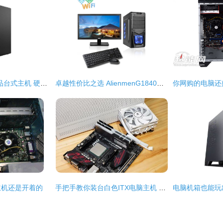
联想GeekPro 17新品台式主机 硬件升级，优惠正当时
卓越性价比之选 AlienmenG1840台式主机深度测评
主机还是开着的
手把手教你装台白色ITX电脑主机 超频三钒星SFX电源+蜂鸟I100 PRO全攻略