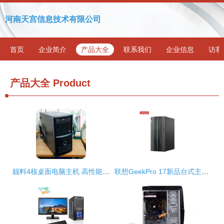
河南天宫信息技术有限公司
首页
企业简介
产品大全
联系我们
企业信息
访客
产品大全
Product
靓料4核桌面电脑主机 高性能与持久耐用的完美结合
联想GeekPro 17新品台式主机 硬件升级，优惠正当时