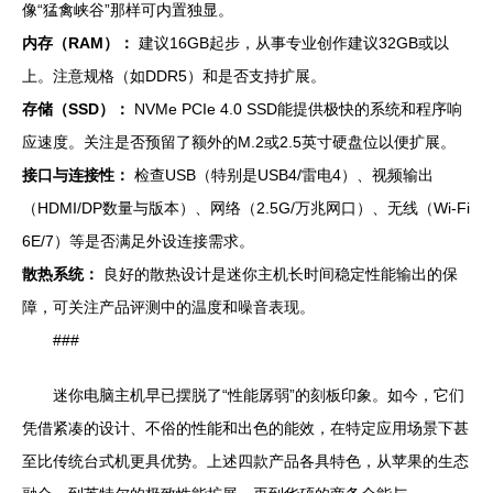
像“猛禽峡谷”那样可内置独显。
内存（RAM）：
建议16GB起步，从事专业创作建议32GB或以
上。注意规格（如DDR5）和是否支持扩展。
存储（SSD）：
NVMe PCIe 4.0 SSD能提供极快的系统和程序响
应速度。关注是否预留了额外的M.2或2.5英寸硬盘位以便扩展。
接口与连接性：
检查USB（特别是USB4/雷电4）、视频输出
（HDMI/DP数量与版本）、网络（2.5G/万兆网口）、无线（Wi-Fi
6E/7）等是否满足外设连接需求。
散热系统：
良好的散热设计是迷你主机长时间稳定性能输出的保
障，可关注产品评测中的温度和噪音表现。
###
迷你电脑主机早已摆脱了“性能孱弱”的刻板印象。如今，它们
凭借紧凑的设计、不俗的性能和出色的能效，在特定应用场景下甚
至比传统台式机更具优势。上述四款产品各具特色，从苹果的生态