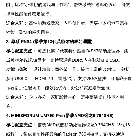
能，堪称“小体积的游戏与工作站”。散热系统经过精心设计，能支
撑高性能硬件稳定运行。
适合人群：
高性能游戏玩家、内容创作者、需要小体积但不愿在
性能上妥协的极客用户。
3. 华硕 PN64 (搭载第13代英特尔酷睿处理器)
核心配置亮点：
可选配第13代英特尔酷睿i3/i5/i7移动处理器，集
成英特尔锐炬Xe显卡，支持双通道DDR5内存和双M.2 SSD。
功能与体验：
设计精致，商务范十足。提供丰富的I/O接口，包括
多个USB 3.2、HDMI 2.1、雷电4等。支持VESA壁挂，可隐藏于显
示器后。性能均衡，能效比优秀，办公和家庭娱乐全能。
适合人群：
企业办公、家庭影音中心、需要整洁桌面环境的用
户。
4. MINISFORUM UM790 Pro (搭载AMD锐龙9 7940HS)
核心配置亮点：
搭载AMD旗舰移动处理器锐龙9 7940HS（8核16
线程），集成目前性能最强的Radeon 780M核显，支持双通道