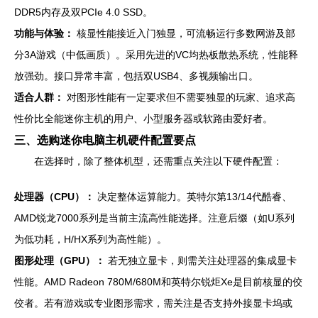
DDR5内存及双PCIe 4.0 SSD。
功能与体验：
核显性能接近入门独显，可流畅运行多数网游及部
分3A游戏（中低画质）。采用先进的VC均热板散热系统，性能释
放强劲。接口异常丰富，包括双USB4、多视频输出口。
适合人群：
对图形性能有一定要求但不需要独显的玩家、追求高
性价比全能迷你主机的用户、小型服务器或软路由爱好者。
三、选购迷你电脑主机硬件配置要点
在选择时，除了整体机型，还需重点关注以下硬件配置：
处理器（CPU）：
决定整体运算能力。英特尔第13/14代酷睿、
AMD锐龙7000系列是当前主流高性能选择。注意后缀（如U系列
为低功耗，H/HX系列为高性能）。
图形处理（GPU）：
若无独立显卡，则需关注处理器的集成显卡
性能。AMD Radeon 780M/680M和英特尔锐炬Xe是目前核显的佼
佼者。若有游戏或专业图形需求，需关注是否支持外接显卡坞或