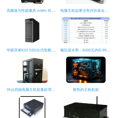
高颜值与性能兼具 InWin 肖邦 Max 机箱仅售664元，打造迷你主机新标杆
电脑主机如果没有内存条会怎么样
华硕灵睿K20 SSD台式电脑 性价比之选，办公与家用的均衡考量
畅玩逆水寒，6000元内i5-8500独显主机高性价比推荐
35台四核电脑主机批量处理，1099元每台清仓。标题与折扣信息无误情况下硬件成交方案
散热的主机机箱