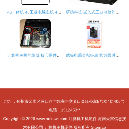
4u一体机 4u工业电脑主机 4u一体化工作站主机 带触摸液晶显示屏
研扬科技 嵌入式工业电脑的无名基石与智慧边缘先锋
计算机主机的组成 核心硬件与功能解析
武极电脑金秋钜惠 官方限时补贴，爆款主机尽享3期免息——计算机硬件升级正当时
地址：郑州市金水区纬四路与姚寨路交叉口聂庄公寓5号楼4层406号
电话：1912453**
Copyright © 2026
www.aokuwl.com
计算机主机硬件
河南天宫信息技
术有限公司
计算机主机硬件
版权所有
Sitemap